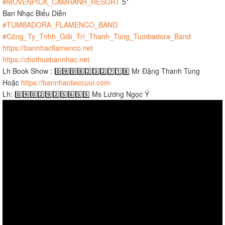
#MOVENPICK_CAMRANH_RESORT
5*
Ban Nhạc Biểu Diễn
#TUMBADORA_FLAMENCO_BAND
#Công_Ty_Tnhh_Giải_Trí_Thanh_Tùng_Tumbadora_Band
https://bannhacflamenco.net
https://chothuebannhac.net
Lh Book Show : 0️⃣9️⃣0️⃣8️⃣2️⃣3️⃣2️⃣7️⃣1️⃣8️⃣ Mr Đặng Thanh Tùng
Hoặc
https://bannhactieccuoi.com​​​
Lh: 0️⃣9️⃣0️⃣2️⃣9️⃣2️⃣5️⃣6️⃣5️⃣5️⃣ Ms Lương Ngọc Ý