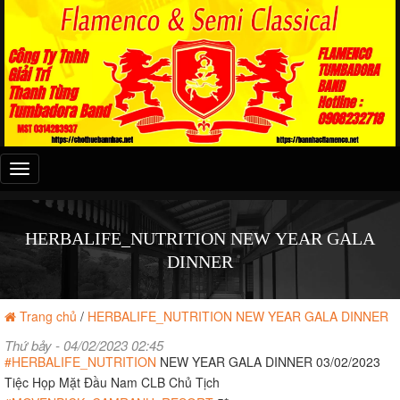
Đây
là
menu
mobile
HERBALIFE_NUTRITION NEW YEAR GALA
DINNER
Trang chủ
/
HERBALIFE_NUTRITION NEW YEAR GALA DINNER
Thứ bảy - 04/02/2023 02:45
#HERBALIFE_NUTRITION
NEW YEAR GALA DINNER 03/02/2023
Tiệc Họp Mặt Đầu Nam CLB Chủ Tịch