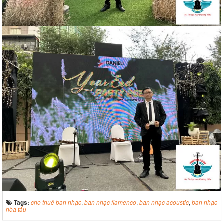
Tags:
cho thuê ban nhạc
,
ban nhạc flamenco
,
ban nhạc acoustic
,
ban nhạc
hòa tấu