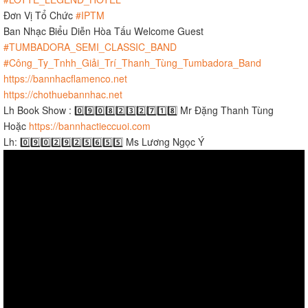
Đơn Vị Tổ Chức
#IPTM
Ban Nhạc Biểu Diễn Hòa Tấu Welcome Guest
#TUMBADORA_SEMI_CLASSIC_BAND
#Công_Ty_Tnhh_Giải_Trí_Thanh_Tùng_Tumbadora_Band
https://bannhacflamenco.net
https://chothuebannhac.net
Lh Book Show : 0️⃣9️⃣0️⃣8️⃣2️⃣3️⃣2️⃣7️⃣1️⃣8️⃣ Mr Đặng Thanh Tùng
Hoặc
https://bannhactieccuoi.com​​​
Lh: 0️⃣9️⃣0️⃣2️⃣9️⃣2️⃣5️⃣6️⃣5️⃣5️⃣ Ms Lương Ngọc Ý