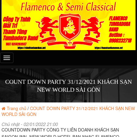
Đây
là
menu
mobile
COUNT DOWN PARTY 31/12/2021 KHÁCH SẠN
NEW WORLD SÀI GÒN
Trang chủ
/
COUNT DOWN PARTY 31/12/2021 KHÁCH SẠN NEW
WORLD SÀI GÒN
Chủ nhật - 02/01/2022 21:00
COUNTDOWN PARTY CÔNG TY LIÊN DOANH KHÁCH SẠN
SAIGON INN- NEW WORLD HOTEL-BAN NHẠC FLAMENCO