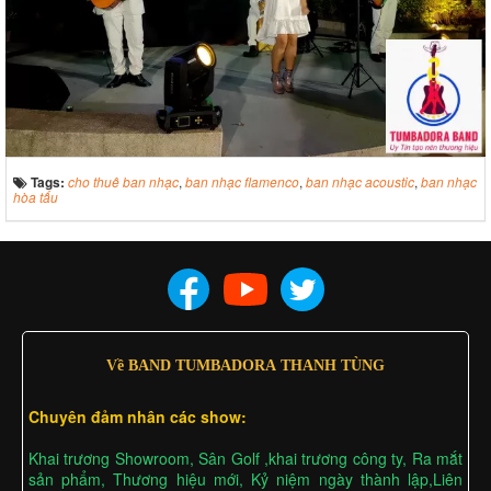
Tags:
cho thuê ban nhạc
,
ban nhạc flamenco
,
ban nhạc acoustic
,
ban nhạc
hòa tấu
Về BAND TUMBADORA THANH TÙNG
Chuyên đảm nhân các show:
Khai trương Showroom, Sân Golf ,khai trương công ty, Ra mắt
sản phẩm, Thương hiệu mới, Kỷ niệm ngày thành lập,Liên