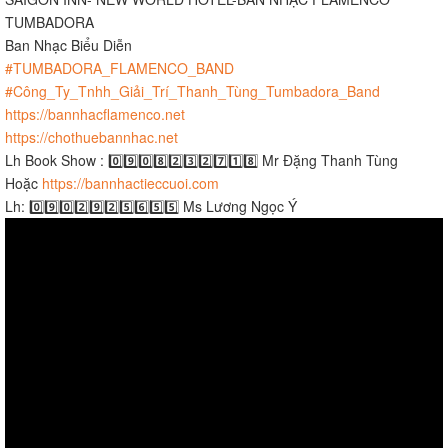
TUMBADORA
Ban Nhạc Biểu Diễn
#TUMBADORA_FLAMENCO_BAND​​​
#Công_Ty_Tnhh_Giải_Trí_Thanh_Tùng_Tumbadora_Band​​​
https://bannhacflamenco.net​​​
https://chothuebannhac.net​​​
Lh Book Show : 0️⃣9️⃣0️⃣8️⃣2️⃣3️⃣2️⃣7️⃣1️⃣8️⃣ Mr Đặng Thanh Tùng
Hoặc
https://bannhactieccuoi.com​​​
Lh: 0️⃣9️⃣0️⃣2️⃣9️⃣2️⃣5️⃣6️⃣5️⃣5️⃣ Ms Lương Ngọc Ý