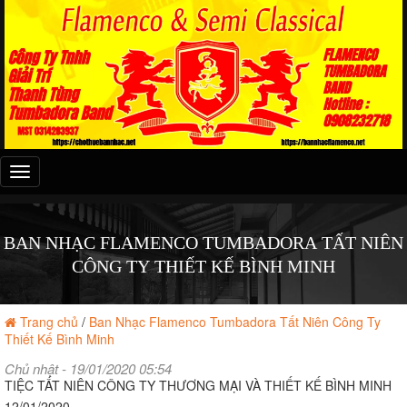
Đây
là
menu
mobile
BAN NHẠC FLAMENCO TUMBADORA TẤT NIÊN
CÔNG TY THIẾT KẾ BÌNH MINH
Trang chủ
/
Ban Nhạc Flamenco Tumbadora Tất Niên Công Ty
Thiết Kế Bình Minh
Chủ nhật - 19/01/2020 05:54
TIỆC TẤT NIÊN CÔNG TY THƯƠNG MẠI VÀ THIẾT KẾ BÌNH MINH
12/01/2020