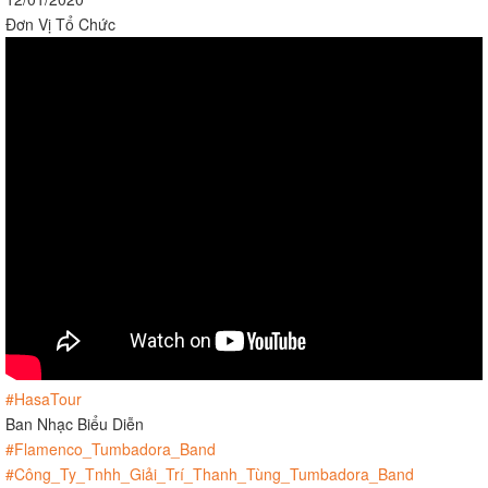
Đơn Vị Tổ Chức
#HasaTour
Ban Nhạc Biểu Diễn
#Flamenco_Tumbadora_Band
#Công_Ty_Tnhh_Giải_Trí_Thanh_Tùng_Tumbadora_Band