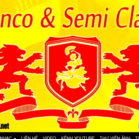
 NHẠC
LIÊN HỆ
VIDEO
KÊNH YOUTUBE
THƯ VIỆN ẢNH
T