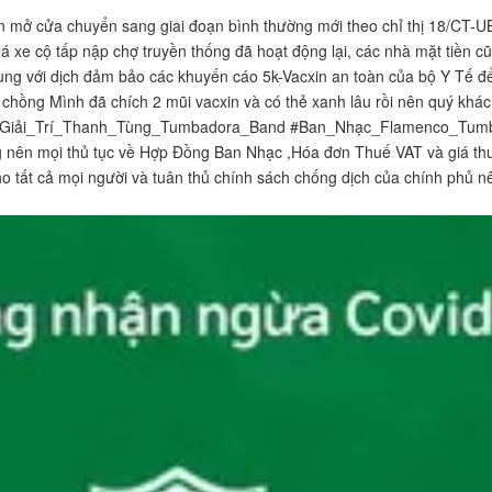
on mở cửa chuyển sang giai đoạn bình thường mới theo chỉ thị 18/CT
 xe cộ tấp nập chợ truyền thống đã hoạt động lại, các nhà mặt tiền c
g với dịch đảm bảo các khuyến cáo 5k-Vacxin an toàn của bộ Y Tế để 
chồng Mình đã chích 2 mũi vacxin và có thẻ xanh lâu rồi nên quý khá
h_Giải_Trí_Thanh_Tùng_Tumbadora_Band #Ban_Nhạc_Flamenco_Tumb
 nên mọi thủ tục về Hợp Đồng Ban Nhạc ,Hóa đơn Thuế VAT và giá th
ho tất cả mọi người và tuân thủ chính sách chống dịch của chính phủ 