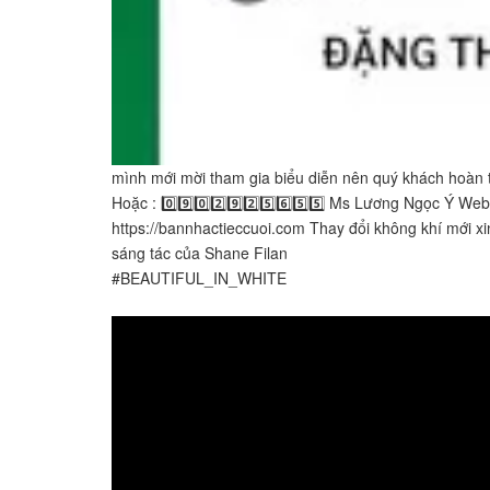
mình mới mời tham gia biểu diễn nên quý khách hoàn toà
Hoặc ​​​​: 0️⃣9️⃣0️⃣2️⃣9️⃣2️⃣5️⃣6️⃣5️⃣5️⃣ Ms Lương Ngọc Ý​​​
https://bannhactieccuoi.com Thay đổi không khí mới xi
sáng tác của Shane Filan
#BEAUTIFUL_IN_WHITE