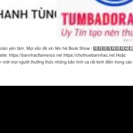
n yên tâm. Mọi vấn đề xin liên hệ Book Show : 0️⃣9️⃣0️⃣8️⃣2️⃣3️⃣2️⃣7️⃣
​ Website: https://bannhacflamenco.net​​​​ https://chothuebannhac.net Hoặc
n mời mọi người thưởng thức những bản tình ca rất kinh điển trong các