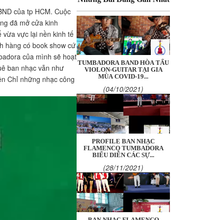
-UBND của tp HCM. Cuộc
ũng đã mở cửa kinh
vừa vực lại nền kinh tế
ch hàng có book show cứ
adora của mình sẽ hoạt
TUMBADORA BAND HÒA TẤU
uê ban nhạc vẫn như
VIOLON-GUITAR TẠI GIA
MÙA COVID-19...
nên Chỉ những nhạc công
(04/10/2021)
PROFILE BAN NHẠC
FLAMENCO TUMBADORA
BIỂU DIỄN CÁC SỰ...
(28/11/2021)
BAN NHẠC FLAMENCO