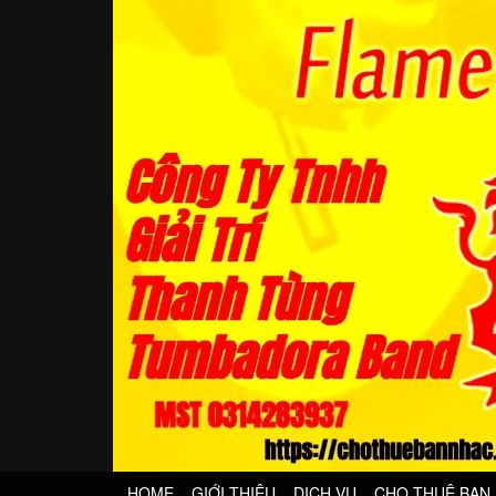
HOME
GIỚI THIỆU
DỊCH VỤ
CHO THUÊ BAN