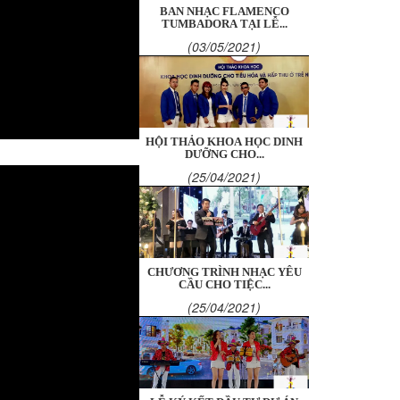
BAN NHẠC FLAMENCO
TUMBADORA TẠI LỄ...
(03/05/2021)
HỘI THẢO KHOA HỌC DINH
DƯỠNG CHO...
(25/04/2021)
CHƯƠNG TRÌNH NHẠC YÊU
CẦU CHO TIỆC...
(25/04/2021)