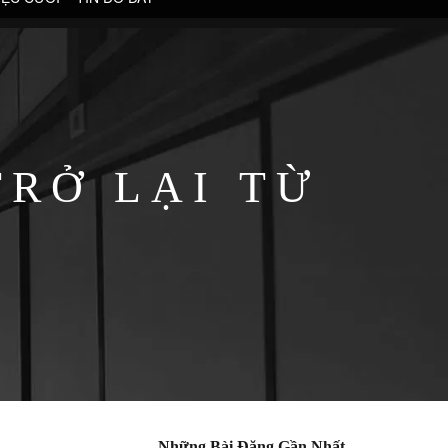
RỞ LẠI TỪ
Những Bài Đăng Gần Nhất