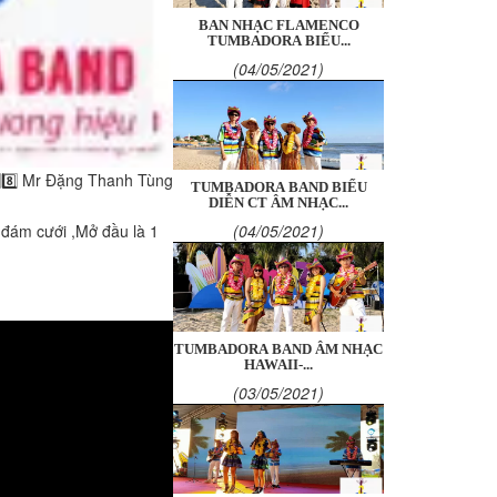
BAN NHẠC FLAMENCO
TUMBADORA BIỂU...
(04/05/2021)
1️⃣8️⃣ Mr Đặng Thanh Tùng
TUMBADORA BAND BIỂU
DIỄN CT ÂM NHẠC...
 đám cưới ,Mở đầu là 1
(04/05/2021)
TUMBADORA BAND ÂM NHẠC
HAWAII-...
(03/05/2021)