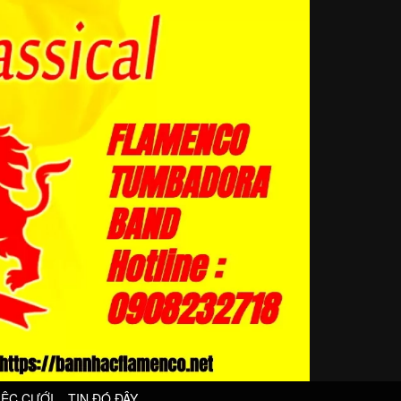
IỆC CƯỚI
TIN ĐÓ ĐÂY