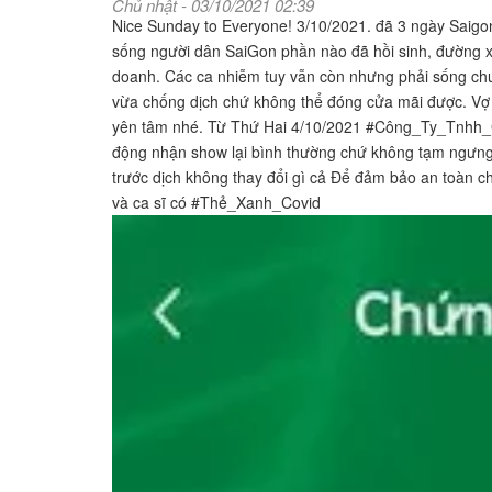
Chủ nhật - 03/10/2021 02:39
Nice Sunday to Everyone! 3/10/2021. đã 3 ngày Saig
sống người dân SaiGon phần nào đã hồi sinh, đường xá
doanh. Các ca nhiễm tuy vẫn còn nhưng phải sống chun
vừa chống dịch chứ không thể đóng cửa mãi được. Vợ 
yên tâm nhé. Từ Thứ Hai 4/10/2021 #Công_Ty_Tnh
động nhận show lại bình thường chứ không tạm ngưng
trước dịch không thay đổi gì cả Để đảm bảo an toàn c
và ca sĩ có #Thẻ_Xanh_Covid