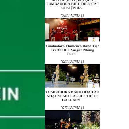
TUMBADORA BIỂU DIỄN CÁC
SỰ KIỆN RA...
(29/11/2021)
Tumbadora Flamenco Band Tiệc
Tri Ân ĐHT Saigon Những
chiến...
(05/12/2021)
TUMBADORA BAND HÒA TẤU
NHẠC SEMICLASSIC CHLOE
GALLARY...
(07/12/2021)