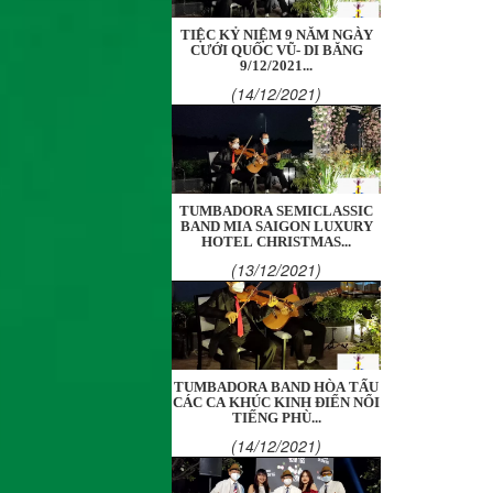
TIỆC KỶ NIỆM 9 NĂM NGÀY
CƯỚI QUỐC VŨ- DI BĂNG
9/12/2021...
(14/12/2021)
TUMBADORA SEMICLASSIC
BAND MIA SAIGON LUXURY
HOTEL CHRISTMAS...
(13/12/2021)
TUMBADORA BAND HÒA TẤU
CÁC CA KHÚC KINH ĐIỂN NỔI
TIẾNG PHÙ...
(14/12/2021)