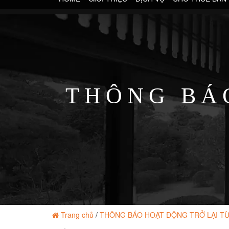
THÔNG BÁ
Trang chủ
/
THÔNG BÁO HOẠT ĐỘNG TRỞ LẠI TỪ 