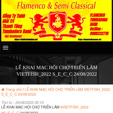
Đây
là
menu
mobile
LỄ KHAI MẠC HỘI CHỢ TRIỂN LÃM
VIETFISH_2022 S_E_C_C 24/08/2022
Trang chủ
/
LỄ KHAI MẠC HỘI CHỢ TRIỂN LÃM VIETFISH_2022
S_E_C_C 24/08/2022
Thứ tư - 24/08/2022 05:15
LỄ KHAI MẠC HỘI CHỢ TRIỂN LÃM
#VIETFISH_2022
#S_E_C_C
24/08/2022