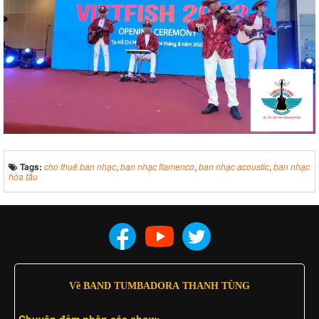
Tags:
cho thuê ban nhạc
,
ban nhạc flamenco
,
ban nhạc acoustic
,
ban nhạc
hòa tấu
Về BAND TUMBADORA THANH TÙNG
Chuyên đảm nhân các show: