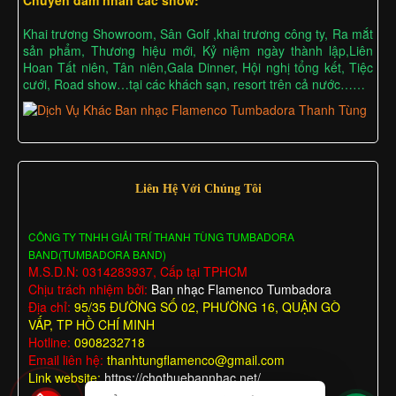
Khai trương Showroom, Sân Golf ,khai trương công ty, Ra mắt
sản phẩm, Thương hiệu mới, Kỷ niệm ngày thành lập,Liên
Hoan Tất niên, Tân niên,Gala Dinner, Hội nghị tổng kết, Tiệc
cưới, Road show…tại các khách sạn, resort trên cả nước……
Liên Hệ Với Chúng Tôi
CÔNG TY TNHH GIẢI TRÍ THANH TÙNG TUMBADORA
BAND(TUMBADORA BAND)
M.S.D.N: 0314283937, Cấp tại TPHCM
Chịu trách nhiệm bởi:
Ban nhạc Flamenco Tumbadora
Địa chỉ:
95/35 ĐƯỜNG SỐ 02, PHƯỜNG 16, QUẬN GÒ
VẤP, TP HỒ CHÍ MINH
Hotline:
0908232718
Email liên hệ:
thanhtungflamenco@gmail.com
Link website:
https://chothuebannhac.net/