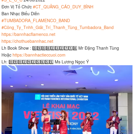
Đơn Vị Tổ Chức
#CT_QUẢNG_CÁO_DUY_BÌNH
Ban Nhạc Biểu Diễn
#TUMBADORA_FLAMENCO_BAND​​​
#Công_Ty_Tnhh_Giải_Trí_Thanh_Tùng_Tumbadora_Band​​​
https://bannhacflamenco.net​​​
https://chothuebannhac.net​​​
Lh Book Show : 0️⃣9️⃣0️⃣8️⃣2️⃣3️⃣2️⃣7️⃣1️⃣8️⃣ Mr Đặng Thanh Tùng
Hoặc
https://bannhactieccuoi.com​​​
Lh: 0️⃣9️⃣0️⃣2️⃣9️⃣2️⃣5️⃣6️⃣5️⃣5️⃣ Ms Lương Ngọc Ý