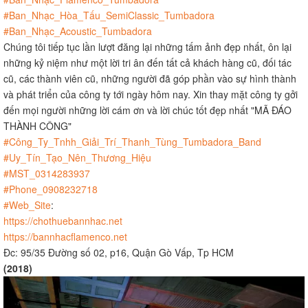
#Ban_Nhạc_Hòa_Tấu_SemiClassic_Tumbadora
#Ban_Nhạc_Acoustic_Tumbadora
Chúng tôi tiếp tục lần lượt đăng lại những tấm ảnh đẹp nhất, ôn lại
những kỷ niệm như một lời tri ân đến tất cả khách hàng cũ, đối tác
cũ, các thành viên cũ, những người đã góp phần vào sự hình thành
và phát triển của công ty tới ngày hôm nay. Xin thay mặt công ty gởi
đến mọi người những lời cám ơn và lời chúc tốt đẹp nhất "MÃ ĐÁO
THÀNH CÔNG"
#Công_Ty_Tnhh_Giải_Trí_Thanh_Tùng_Tumbadora_Band
#Uy_Tín_Tạo_Nên_Thương_Hiệu
#MST_0314283937
#Phone_0908232718
#Web_Site
:
https://chothuebannhac.net
https://bannhacflamenco.net
Đc: 95/35 Đường số 02, p16, Quận Gò Vấp, Tp HCM
(2018)