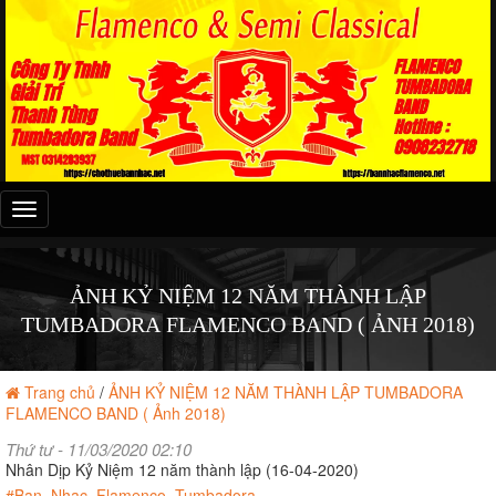
Đây
là
menu
mobile
ẢNH KỶ NIỆM 12 NĂM THÀNH LẬP
TUMBADORA FLAMENCO BAND ( ẢNH 2018)
Trang chủ
/
ẢNH KỶ NIỆM 12 NĂM THÀNH LẬP TUMBADORA
FLAMENCO BAND ( Ảnh 2018)
Thứ tư - 11/03/2020 02:10
Nhân Dịp Kỷ Niệm 12 năm thành lập (16-04-2020)
#Ban_Nhạc_Flamenco_Tumbadora