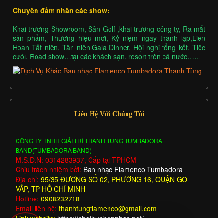
Chuyên đảm nhân các show:
Khai trương Showroom, Sân Golf ,khai trương công ty, Ra mắt
sản phẩm, Thương hiệu mới, Kỷ niệm ngày thành lập,Liên
Hoan Tất niên, Tân niên,Gala Dinner, Hội nghị tổng kết, Tiệc
cưới, Road show…tại các khách sạn, resort trên cả nước……
Liên Hệ Với Chúng Tôi
CÔNG TY TNHH GIẢI TRÍ THANH TÙNG TUMBADORA
BAND(TUMBADORA BAND)
M.S.D.N: 0314283937, Cấp tại TPHCM
Chịu trách nhiệm bởi:
Ban nhạc Flamenco Tumbadora
Địa chỉ:
95/35 ĐƯỜNG SỐ 02, PHƯỜNG 16, QUẬN GÒ
VẤP, TP HỒ CHÍ MINH
Hotline:
0908232718
Email liên hệ:
thanhtungflamenco@gmail.com
Link website:
https://chothuebannhac.net/