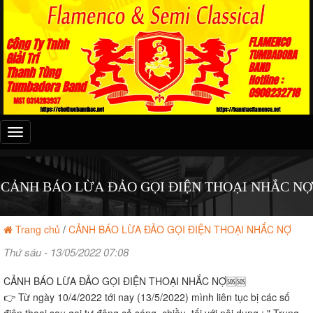
Đây
là
menu
mobile
CẢNH BÁO LỪA ĐẢO GỌI ĐIỆN THOẠI NHẮC NỢ
Trang chủ
/
CẢNH BÁO LỪA ĐẢO GỌI ĐIỆN THOẠI NHẮC NỢ
Thứ sáu - 13/05/2022 07:08
CẢNH BÁO LỪA ĐẢO GỌI ĐIỆN THOẠI NHẮC NỢ🆘🆘
👉 Từ ngày 10/4/2022 tới nay (13/5/2022) mình liên tục bị các số
điện thoại sau gọi tự động cả sáng, chiều, tối với nội dung : " Trung