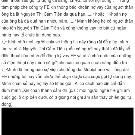
tâm pháp chế công ty FE xin thông báo khoản nợ vay của người thân
ông bà là Nguyễn Thị Cẩm Tiên đã quá hạn......" hoặc " Khoản nợ
của ông bà đã quá hạn nhiều năm......" Mình không hề có người thân
nào tên Nguyễn Thị Cẩm Tiên và cũng không vay nợ bất cứ ngân
hàng hay tổ chức tín dụng nào.
👉 Kính nhờ mọi người chia sẻ thông tin này rộng rãi để giúp mình
tìm ra ai là Nguyễn Thị Cẩm Tiên (nếu có người này thật ) đã lấy số
điện thoại của mình để đăng ký vay FE và ai là chủ nhân của những
số điện thoại này mình sẽ gởi cho các cơ quan chức năng điều tra .
👉Mình đã thông báo sự việc cho tổng đài Mobiphone và Tổng đài
FE nhưng tới nay vẫn chưa thể chặn được các cuộc gọi tự động này.
Mình chặn số này họ lấy số khác gọi . Ai có cách nào xin chỉ dẫn
dùm mình ,Xin chân thành cảm ơn (p/s : mọi người nghe file ghi âm
cuộc gọi ở clip bên dưới, có 3 giọng nói ghi âm sẵn thay phiên gọi tự
động)