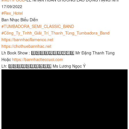
17/09/2022
#Rex_Hotel
Ban Nhạc Biểu Diễn
#TUMBADORA_SEMI_CLASSIC_BAND
#Công_Ty_Tnhh_Giải_Trí_Thanh_Tùng_Tumbadora_Band​​​
https://bannhacflamenco.net​​​
https://chothuebannhac.net​​​
Lh Book Show : 0️⃣9️⃣0️⃣8️⃣2️⃣3️⃣2️⃣7️⃣1️⃣8️⃣ Mr Đặng Thanh Tùng
Hoặc
https://bannhactieccuoi.com​​​
Lh: 0️⃣9️⃣0️⃣2️⃣9️⃣2️⃣5️⃣6️⃣5️⃣5️⃣ Ms Lương Ngọc Ý