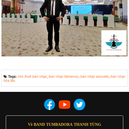
Tags:
cho thuê ban nhạc
,
ban nhạc flamenco
,
ban nhạc acoustic
,
ban nhạc
hòa tấu
Về BAND TUMBADORA THANH TÙNG