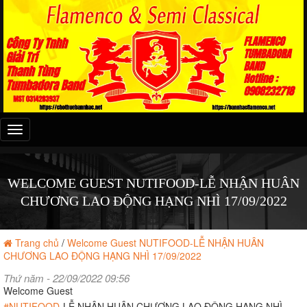
Đây
là
menu
mobile
WELCOME GUEST NUTIFOOD-LỄ NHẬN HUÂN
CHƯƠNG LAO ĐỘNG HẠNG NHÌ 17/09/2022
Trang chủ
/
Welcome Guest NUTIFOOD-LỄ NHẬN HUÂN
CHƯƠNG LAO ĐỘNG HẠNG NHÌ 17/09/2022
Thứ năm - 22/09/2022 09:56
Welcome Guest
#NUTIFOOD
-LỄ NHẬN HUÂN CHƯƠNG LAO ĐỘNG HẠNG NHÌ