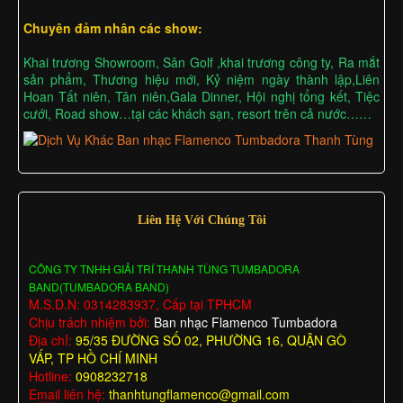
Chuyên đảm nhân các show:
Khai trương Showroom, Sân Golf ,khai trương công ty, Ra mắt
sản phẩm, Thương hiệu mới, Kỷ niệm ngày thành lập,Liên
Hoan Tất niên, Tân niên,Gala Dinner, Hội nghị tổng kết, Tiệc
cưới, Road show…tại các khách sạn, resort trên cả nước……
Liên Hệ Với Chúng Tôi
CÔNG TY TNHH GIẢI TRÍ THANH TÙNG TUMBADORA
BAND(TUMBADORA BAND)
M.S.D.N: 0314283937, Cấp tại TPHCM
Chịu trách nhiệm bởi:
Ban nhạc Flamenco Tumbadora
Địa chỉ:
95/35 ĐƯỜNG SỐ 02, PHƯỜNG 16, QUẬN GÒ
VẤP, TP HỒ CHÍ MINH
Hotline:
0908232718
Email liên hệ:
thanhtungflamenco@gmail.com