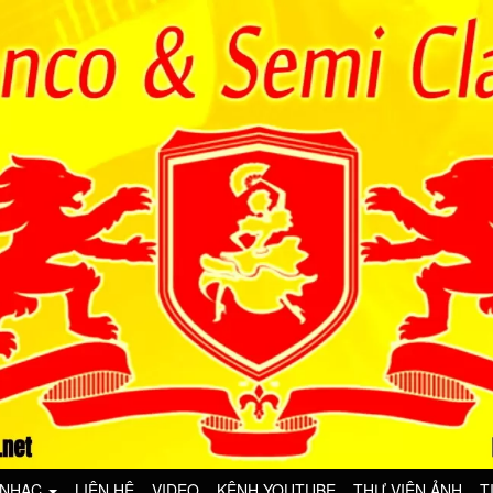
 NHẠC
LIÊN HỆ
VIDEO
KÊNH YOUTUBE
THƯ VIỆN ẢNH
T