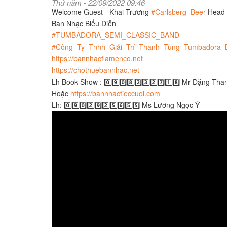
Thứ năm - 22/09/2022 09:46
Welcome Guest - Khai Trương
#Carlsberg_Beer
Head 
Ban Nhạc Biểu Diễn
#TUMBADORA_SEMI_CLASSIC_BAND
#Công_Ty_Tnhh_Giải_Trí_Thanh_Tùng_Tumbadora_Ban
https://bannhacflamenco.net​​​
https://chothuebannhac.net​​​
Lh Book Show : 0️⃣9️⃣0️⃣8️⃣2️⃣3️⃣2️⃣7️⃣1️⃣8️⃣ Mr Đặng Th
Hoặc
https://bannhactieccuoi.com​​​
Lh: 0️⃣9️⃣0️⃣2️⃣9️⃣2️⃣5️⃣6️⃣5️⃣5️⃣ Ms Lương Ngọc Ý