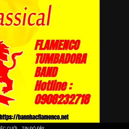
IỆC CƯỚI
TIN ĐÓ ĐÂY