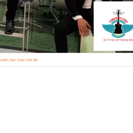
ustic
,
ban nhạc hòa tấu