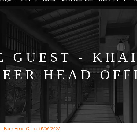
 GUEST - KHA
EER HEAD OFFIC
g_Beer Head Office 15/09/2022