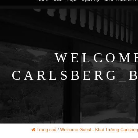
WELCOME
CARLSBERG_B
Trang chủ
/
Welcome Guest - Khai Trương Carlsber