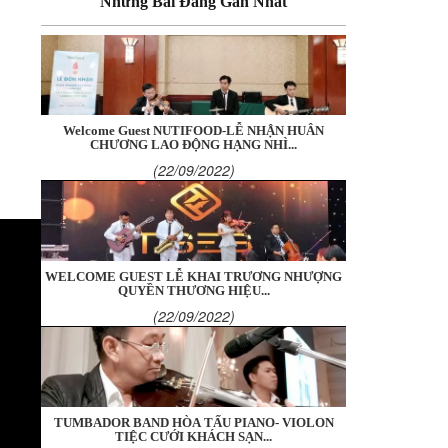
Những Bài Đăng Gần Nhất
Welcome Guest NUTIFOOD-LỄ NHẬN HUÂN
CHƯƠNG LAO ĐỘNG HẠNG NHÌ...
(22/09/2022)
WELCOME GUEST LỄ KHAI TRƯƠNG NHƯỢNG
QUYỀN THƯƠNG HIỆU...
(22/09/2022)
TUMBADOR BAND HÒA TẤU PIANO- VIOLON
TIỆC CƯỚI KHÁCH SẠN...