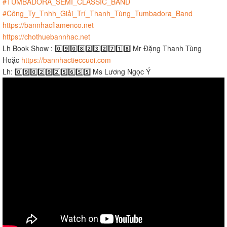
#TUMBADORA_SEMI_CLASSIC_BAND
#Công_Ty_Tnhh_Giải_Trí_Thanh_Tùng_Tumbadora_Band​​​
https://bannhacflamenco.net​​​
https://chothuebannhac.net​​​
Lh Book Show : 0️⃣9️⃣0️⃣8️⃣2️⃣3️⃣2️⃣7️⃣1️⃣8️⃣ Mr Đặng Thanh Tùng
Hoặc
https://bannhactieccuoi.com​​​
Lh: 0️⃣9️⃣0️⃣2️⃣9️⃣2️⃣5️⃣6️⃣5️⃣5️⃣ Ms Lương Ngọc Ý