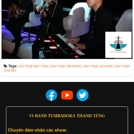
Tags:
cho thuê ban nhạc
,
ban nhạc flamenco
,
ban nhạc acoustic
,
ban nhạc
hòa tấu
Về BAND TUMBADORA THANH TÙNG
Chuyên đảm nhân các show: