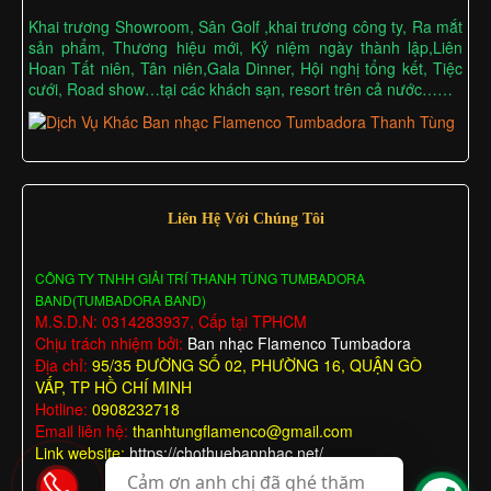
Khai trương Showroom, Sân Golf ,khai trương công ty, Ra mắt
sản phẩm, Thương hiệu mới, Kỷ niệm ngày thành lập,Liên
Hoan Tất niên, Tân niên,Gala Dinner, Hội nghị tổng kết, Tiệc
cưới, Road show…tại các khách sạn, resort trên cả nước……
Liên Hệ Với Chúng Tôi
CÔNG TY TNHH GIẢI TRÍ THANH TÙNG TUMBADORA
BAND(TUMBADORA BAND)
M.S.D.N: 0314283937, Cấp tại TPHCM
Chịu trách nhiệm bởi:
Ban nhạc Flamenco Tumbadora
Địa chỉ:
95/35 ĐƯỜNG SỐ 02, PHƯỜNG 16, QUẬN GÒ
VẤP, TP HỒ CHÍ MINH
Hotline:
0908232718
Email liên hệ:
thanhtungflamenco@gmail.com
Link website:
https://chothuebannhac.net/
Cảm ơn anh chị đã ghé thăm