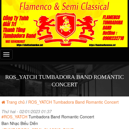
Đây
là
menu
mobile
ROS_YATCH TUMBADORA BAND ROMANTIC
CONCERT
Trang chủ
/
ROS_YATCH Tumbadora Band Romantic Concert
Thứ hai - 02/01/2023 01:37
#ROS_YATCH
Tumbadora Band Romantic Concert
Ban Nhạc Biểu Diễn