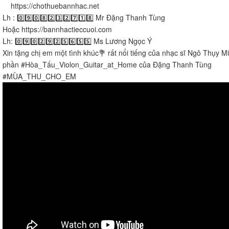
https://chothuebannhac.net​​​​
Lh : 0️⃣9️⃣0️⃣8️⃣2️⃣3️⃣2️⃣7️⃣1️⃣8️⃣ Mr Đặng Thanh Tùng
Hoặc https://bannhactieccuoi.com​​​​
Lh: 0️⃣9️⃣0️⃣2️⃣9️⃣2️⃣5️⃣6️⃣5️⃣5️⃣ Ms Lương Ngọc Ý
Xin tặng chị em một tình khúc💐 rất nổi tiếng của nhạc sĩ Ngô Thụy M
phần #Hòa_Tấu_Violon_Guitar_at_Home của Đặng Thanh Tùng
#MÙA_THU_CHO_EM