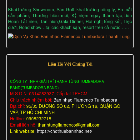
Khai trương Showroom, Sân Golf ,khai trương công ty, Ra mắt
sản phẩm, Thương hiệu mới, Kỷ niệm ngày thành lập,Liên
Hoan Tất niên, Tân niên,Gala Dinner, Hội nghị tổng kết, Tiệc
cưới, Road show…tại các khách sạn, resort trên cả nước……
Liên Hệ Với Chúng Tôi
CÔNG TY TNHH GIẢI TRÍ THANH TÙNG TUMBADORA
BAND(TUMBADORA BAND)
M.S.D.N: 0314283937, Cấp tại TPHCM
Chịu trách nhiệm bởi:
Ban nhạc Flamenco Tumbadora
Địa chỉ:
95/35 ĐƯỜNG SỐ 02, PHƯỜNG 16, QUẬN GÒ
VẤP, TP HỒ CHÍ MINH
Hotline:
0908232718
Email liên hệ:
thanhtungflamenco@gmail.com
Link website:
https://chothuebannhac.net/