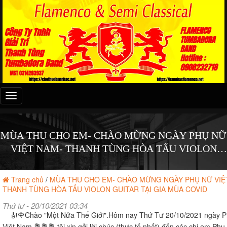
Đây
là
menu
mobile
MÙA THU CHO EM- CHÀO MỪNG NGÀY PHỤ NỮ
VIỆT NAM- THANH TÙNG HÒA TẤU VIOLON
GUITAR TẠI GIA MÙA COVID
Trang chủ
/
MÙA THU CHO EM- CHÀO MỪNG NGÀY PHỤ NỮ VIỆ
THANH TÙNG HÒA TẤU VIOLON GUITAR TẠI GIA MÙA COVID
Thứ tư - 20/10/2021 03:34
🎻🌹Chào "Một Nửa Thế Giới".Hôm nay Thứ Tư 20/10/2021 ngày 
Việt Nam 💐💐💐 tôi xin gởi lời chúc (thực tế nhất) đến các chị em Phụ