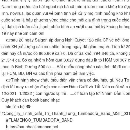
Nam trong nước lẫn hải ngoại (cả bà xã mình) luôn mạnh khỏe trẻ đẹ
linh, novirus, lạc quan vui vẻ bình tĩnh để xử lý mọi tình huống khó kh
cuộc sống là hậu phương vững chắc cho mỗi gia đình trong cuộc chi
lại đại dịch toàn cầu ,hạnh phúc bình an vượt qua thời kỳ khủng hoản
19 này nhé xin cám ơn!
👉sau 20 ngày Saigon áp dụng Nghị Quyết 128 của CP về nới lỏng
cách XH ;số lượng các ca nhiễm trong ngày đã giảm mạnh. Tính từ 2
đến nay cả nước có 865.609 ca F0. Đã chữa khỏi 794.846 ca, không 
21.344 ca. Số ca nhiễm hôm qua 3.027 đứng đầu là tp HCM với 907 c
theo là Bình Dương 500 ca.... Rất nhiều công nhân các tỉnh đã đi xe 
lại HCM, BD, ĐN và các tỉnh phía nam để làm việc.
👉Tình hình show chậu biểu diễn vẫn chưa có dấu hiệu gì. Nếu Tp
dịch tốt may ra nhận được các show Đám Cưới và Tất Niên cuối năm 
12/2021 -1/2022 ) còn ngược lại thì ......off toàn tập tới Nhâm Dần luô
Qúy khách cần book band nhạc
xin liên hệ ☎
#Công_Ty_Tnhh_Giải_Trí_Thanh_Tùng_Tumbadora_Band_MST_03
#FLAMENCO_TUMBADORA_BAND​​​​
https://bannhacflamenco.net​​​​