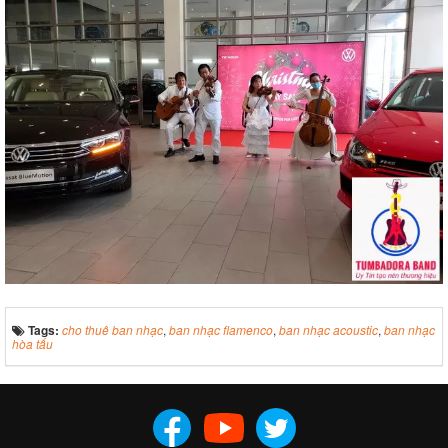
Tags:
cho thuê ban nhạc
,
ban nhạc flamenco
,
ban nhạc acoustic
,
ban nhạc
hòa tấu