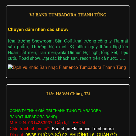
Về BAND TUMBADORA THANH TÙNG
Chuyên đảm nhân các show:
Khai trương Showroom, Sân Golf ,khai trương công ty, Ra mắt
sản phẩm, Thương hiệu mới, Kỷ niệm ngày thành lập,Liên
Hoan Tất niên, Tân niên,Gala Dinner, Hội nghị tổng kết, Tiệc
cưới, Road show…tại các khách sạn, resort trên cả nước……
Liên Hệ Với Chúng Tôi
CÔNG TY TNHH GIẢI TRÍ THANH TÙNG TUMBADORA
BAND(TUMBADORA BAND)
M.S.D.N: 0314283937, Cấp tại TPHCM
Chịu trách nhiệm bởi:
Ban nhạc Flamenco Tumbadora
Địa chỉ:
95/35 ĐƯỜNG SỐ 02, PHƯỜNG 16, QUẬN GÒ