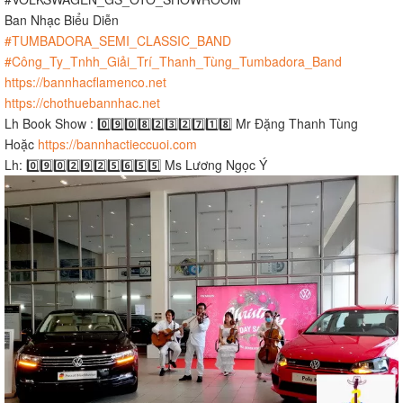
Ban Nhạc Biểu Diễn
#TUMBADORA_SEMI_CLASSIC_BAND​​​
#Công_Ty_Tnhh_Giải_Trí_Thanh_Tùng_Tumbadora_Band​​​
https://bannhacflamenco.net​​​
https://chothuebannhac.net​​​
Lh Book Show : 0️⃣9️⃣0️⃣8️⃣2️⃣3️⃣2️⃣7️⃣1️⃣8️⃣ Mr Đặng Thanh Tùng
Hoặc
https://bannhactieccuoi.com​​​
Lh: 0️⃣9️⃣0️⃣2️⃣9️⃣2️⃣5️⃣6️⃣5️⃣5️⃣ Ms Lương Ngọc Ý