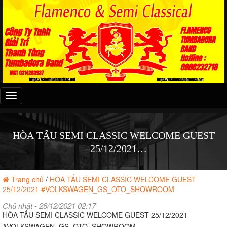
Đây
là
menu
mobile
HÒA TẤU SEMI CLASSIC WELCOME GUEST
25/12/2021
#VOLKSWAGEN_GS_OTO_SHOWROOM
Trang chủ
/
HÒA TẤU SEMI CLASSIC WELCOME GUEST
25/12/2021 #VOLKSWAGEN_GS_OTO_SHOWROOM
Chủ nhật - 26/12/2021 02:17
HÒA TẤU SEMI CLASSIC WELCOME GUEST 25/12/2021
#VOLKSWAGEN_GS_OTO_SHOWROOM