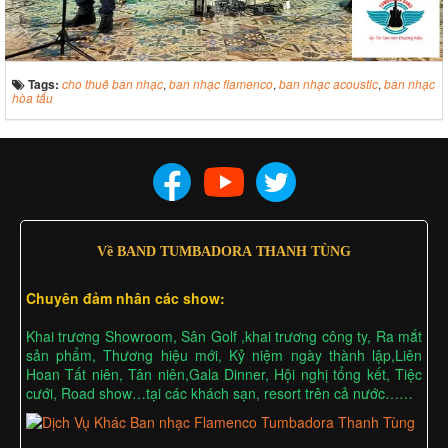
Tags:
cho thuê ban nhạc
,
ban nhạc flamenco
,
ban nhạc acoustic
,
ban nhạc
hòa tấu
Về BAND TUMBADORA THANH TÙNG
Chuyên đảm nhân các show:
Khai trương Showroom, Sân Golf ,khai trương công ty, Ra mắt
sản phẩm, Thương hiệu mới, Kỷ niệm ngày thành lập,Liên
Hoan Tất niên, Tân niên,Gala Dinner, Hội nghị tổng kết, Tiệc
cưới, Road show…tại các khách sạn, resort trên cả nước……