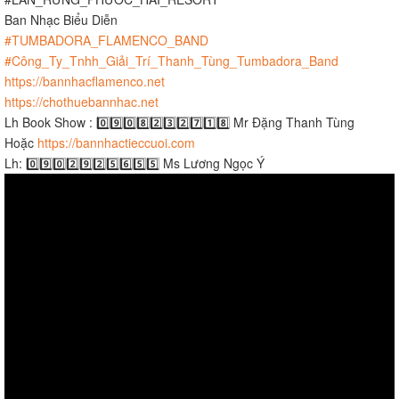
Ban Nhạc Biểu Diễn
#TUMBADORA_FLAMENCO_BAND​​​
#Công_Ty_Tnhh_Giải_Trí_Thanh_Tùng_Tumbadora_Band​​​
https://bannhacflamenco.net​​​
https://chothuebannhac.net​​​
Lh Book Show : 0️⃣9️⃣0️⃣8️⃣2️⃣3️⃣2️⃣7️⃣1️⃣8️⃣ Mr Đặng Thanh Tùng
Hoặc
https://bannhactieccuoi.com​​​
Lh: 0️⃣9️⃣0️⃣2️⃣9️⃣2️⃣5️⃣6️⃣5️⃣5️⃣ Ms Lương Ngọc Ý