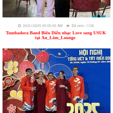
20/01/2025 05:05:00 AM
Đã xem: 1130
Tumbadora Band Biểu Diễn nhạc Love song USUK
tại An_Lâm_Lounge