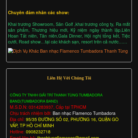
Chuyên đảm nhân các show:
Khai trương Showroom, Sân Golf ,khai trương công ty, Ra mắt
sản phẩm, Thương hiệu mới, Kỷ niệm ngày thành lập,Liên
Hoan Tất niên, Tân niên,Gala Dinner, Hội nghị tổng kết, Tiệc
cưới, Road show…tại các khách sạn, resort trên cả nước……
Liên Hệ Với Chúng Tôi
CÔNG TY TNHH GIẢI TRÍ THANH TÙNG TUMBADORA
BAND(TUMBADORA BAND)
M.S.D.N: 0314283937, Cấp tại TPHCM
Chịu trách nhiệm bởi:
Ban nhạc Flamenco Tumbadora
Địa chỉ:
95/35 ĐƯỜNG SỐ 02, PHƯỜNG 16, QUẬN GÒ
VẤP, TP HỒ CHÍ MINH
Hotline:
0908232718
Email liên hệ:
thanhtungflamenco@gmail.com