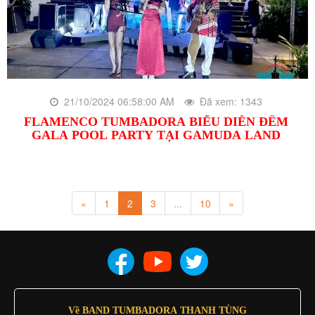
21/10/2024 06:58:00 AM
Đã xem: 1343
FLAMENCO TUMBADORA BIỂU DIỄN ĐÊM
GALA POOL PARTY TẠI GAMUDA LAND
«
1
2
3
...
10
»
Về BAND TUMBADORA THANH TÙNG