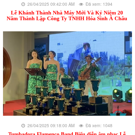
26/04/2025 09:42:00 AM
Đã xem: 1394
Lễ Khánh Thành Nhà Máy Mới Và Kỷ Niệm 20
Năm Thành Lập Công Ty TNHH Hóa Sinh Á Châu
26/04/2025 09:18:00 AM
Đã xem: 1048
Tumbadora Flamenco Band Biểu diễn âm nhạc Lễ